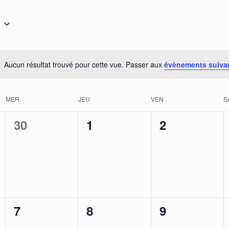
Aucun résultat trouvé pour cette vue. Passer aux
évènements suiva
MER
JEU
VEN
S
0
0
0
30
1
2
t,
évènement,
évènement,
évènement,
0
0
0
7
8
9
t,
évènement,
évènement,
évènement,