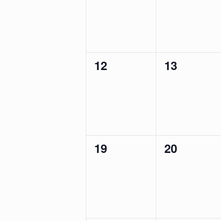
0
0
12
13
évènement,
évènemen
0
0
19
20
évènement,
évènemen