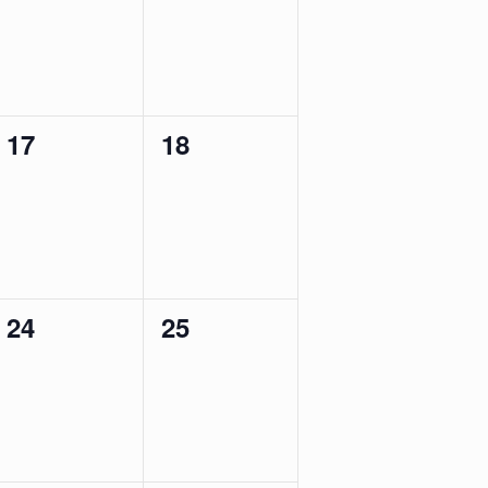
0
0
17
18
évènement,
évènement,
0
0
24
25
évènement,
évènement,