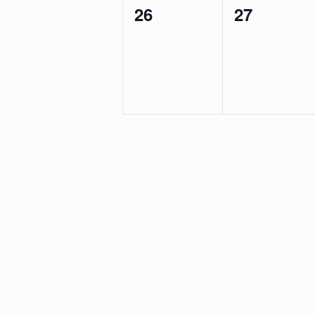
0
0
26
27
évènement,
évènemen