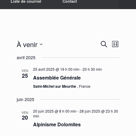
Liste de courriel
Contact
À venir
Recherche
Navigation
Recherche
Liste
et
de
Sélectionnez
navigation
vues
avril 2025
une
de
Évènement
date.
vues
25 avril 2025 @ 19 h 00 min
-
20 h 30 min
VEN
Évènements
25
Assemblée Générale
Saint-Michel sur Meurthe
, France
juin 2025
20 juin 2025 @ 8 h 00 min
-
28 juin 2025 @ 23 h 30
VEN
min
20
Alpinisme Dolomites