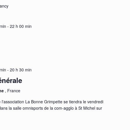
nancy
 min
-
22 h 00 min
 min
-
20 h 30 min
nérale
the
, France
l'association La Bonne Grimpette se tiendra le vendredi
ns la salle omnisports de la com-agglo à St Michel sur