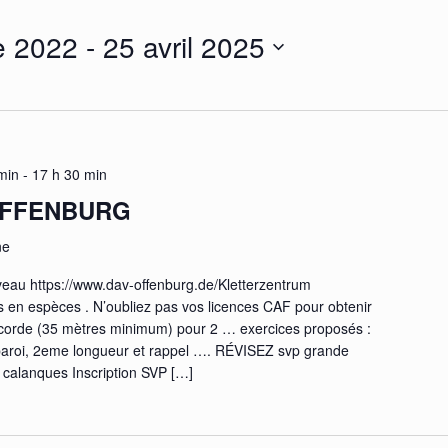
e 2022
 - 
25 avril 2025
min
-
17 h 30 min
OFFENBURG
ne
veau https://www.dav-offenburg.de/Kletterzentrum
en espèces . N’oubliez pas vos licences CAF pour obtenir
1 corde (35 mètres minimum) pour 2 … exercices proposés :
n paroi, 2eme longueur et rappel …. RÉVISEZ svp grande
 calanques Inscription SVP […]