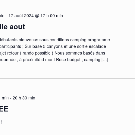
min
-
17 août 2024 @ 17 h 00 min
lie aout
 débutants bienvenus sous conditions camping programme
 participants ; Sur base 5 canyons et une sortie escalade
rajet retour ( rando possible ) Nous sommes basés dans
andonnée , à proximité d mont Rose budget ; camping […]
0 min
-
20 h 30 min
EE
 !