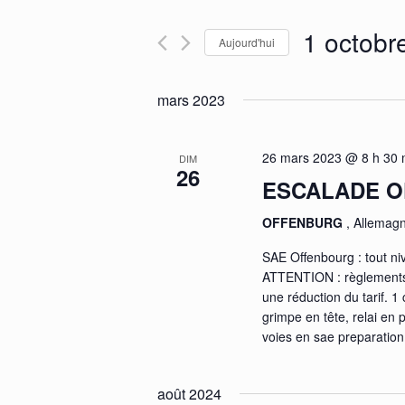
Rechercher
vues
Évènements
Évènements
1 octobr
Aujourd'hui
par
mot-
Sélectionnez
clé.
une
mars 2023
date.
26 mars 2023 @ 8 h 30 
DIM
26
ESCALADE 
OFFENBURG
, Allemag
SAE Offenbourg : tout ni
ATTENTION : règlements 
une réduction du tarif. 
grimpe en tête, relai e
voies en sae preparation
août 2024