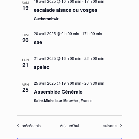
19 avril 2025 @ 10 h 00 min
-
17 h 00 min
SAM
19
escalade alsace ou vosges
Gueberschwir
20 avril 2025 @ 9 h 00 min
-
17 h 00 min
DIM
20
sae
21 avril 2025 @ 16 h 00 min
-
22 h 00 min
LUN
21
speleo
25 avril 2025 @ 19 h 00 min
-
20 h 30 min
VEN
25
Assemblée Générale
Saint-Michel sur Meurthe
, France
Évènements
Évènements
précédents
Aujourd'hui
suivants