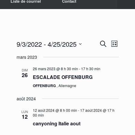
Liste de courriel
Contact
9/3/2022
 - 
4/25/2025
Recherche
Navigation
Recherche
Liste
et
de
Sélectionnez
navigation
vues
mars 2023
une
de
Évènement
date.
vues
26 mars 2023 @ 8 h 30 min
-
17 h 30 min
DIM
Évènements
26
ESCALADE OFFENBURG
OFFENBURG
, Allemagne
août 2024
12 août 2024 @ 8 h 00 min
-
17 août 2024 @ 17 h
LUN
00 min
12
canyoning Italie aout