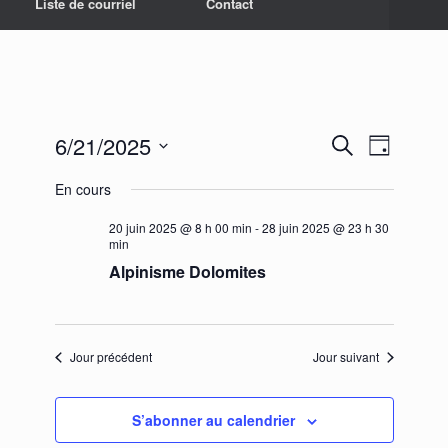
Liste de courriel
Contact
6/21/2025
Recherche
Navigation
Recherche
Jour
et
de
Sélectionnez
navigation
vues
En cours
une
de
Évènement
date.
vues
20 juin 2025 @ 8 h 00 min
-
28 juin 2025 @ 23 h 30
Évènements
min
Alpinisme Dolomites
Jour précédent
Jour suivant
S’abonner au calendrier