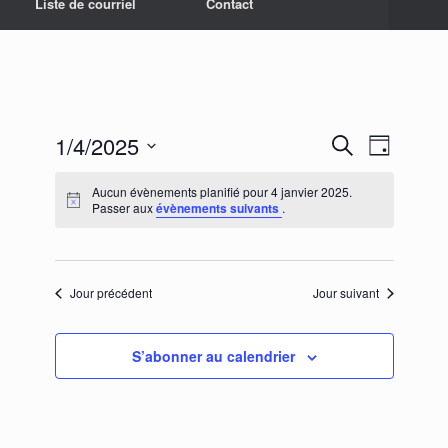
Liste de courriel
Contact
1/4/2025
Recherche
Navigation
Recherche
Jour
et
de
Sélectionnez
navigation
vues
une
Aucun évènements planifié pour 4 janvier 2025.
de
Évènement
date.
Passer aux
évènements suivants
.
vues
Évènements
Jour précédent
Jour suivant
S’abonner au calendrier