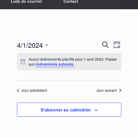
Liste de courriel
Contact
4/1/2024
Recherche
Navigation
Recherche
Jour
et
de
Sélectionnez
navigation
vues
une
Aucun évènements planifié pour 1 avril 2024. Passer
de
Évènement
date.
aux
évènements suivants
.
vues
Évènements
Jour précédent
Jour suivant
S’abonner au calendrier